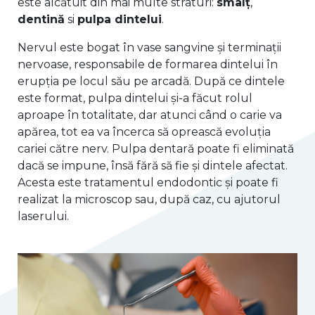
este alcătuit din mai multe straturi:
smalț
,
dentină
si
pulpa dintelui
.
Nervul este bogat în vase sangvine și terminații
nervoase, responsabile de formarea dintelui în
erupția pe locul său pe arcadă. După ce dintele
este format, pulpa dintelui și-a făcut rolul
aproape în totalitate, dar atunci când o carie va
apărea, tot ea va încerca să oprească evoluția
cariei către nerv. Pulpa dentară poate fi eliminată
dacă se impune, însă fără să fie și dintele afectat.
Acesta este tratamentul endodontic și poate fi
realizat la microscop sau, după caz, cu ajutorul
laserului.