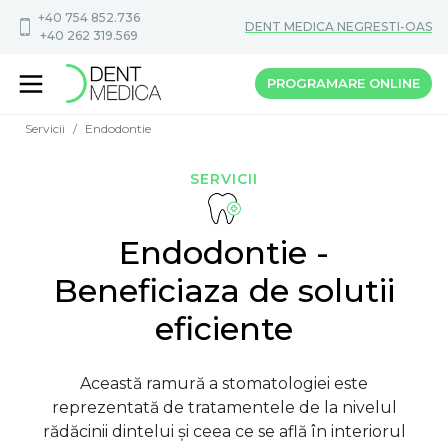
+40 754 852.736
DENT MEDICA NEGRESTI-OAS
+40 262 319.569
PROGRAMARE
ONLINE
Servicii
Endodontie
SERVICII
Endodontie -
Beneficiaza de solutii
eficiente
Această ramură a stomatologiei este
reprezentată de tratamentele de la nivelul
rădăcinii dintelui și ceea ce se află în interiorul