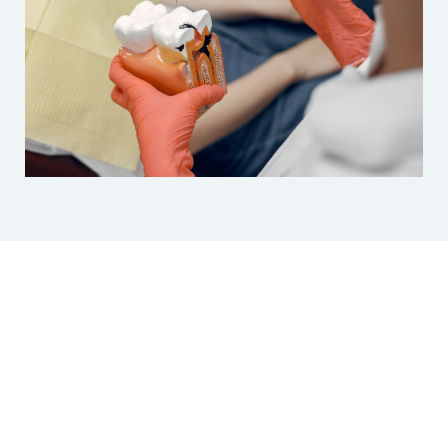
Când se recomandă un
tratament endodontic?
Stoparea evoluției unei carii care a ajuns la